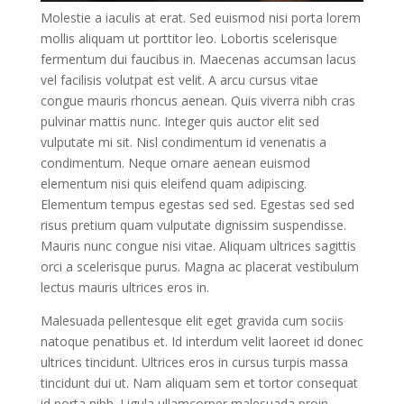
Molestie a iaculis at erat. Sed euismod nisi porta lorem
mollis aliquam ut porttitor leo. Lobortis scelerisque
fermentum dui faucibus in. Maecenas accumsan lacus
vel facilisis volutpat est velit. A arcu cursus vitae
congue mauris rhoncus aenean. Quis viverra nibh cras
pulvinar mattis nunc. Integer quis auctor elit sed
vulputate mi sit. Nisl condimentum id venenatis a
condimentum. Neque ornare aenean euismod
elementum nisi quis eleifend quam adipiscing.
Elementum tempus egestas sed sed. Egestas sed sed
risus pretium quam vulputate dignissim suspendisse.
Mauris nunc congue nisi vitae. Aliquam ultrices sagittis
orci a scelerisque purus. Magna ac placerat vestibulum
lectus mauris ultrices eros in.
Malesuada pellentesque elit eget gravida cum sociis
natoque penatibus et. Id interdum velit laoreet id donec
ultrices tincidunt. Ultrices eros in cursus turpis massa
tincidunt dui ut. Nam aliquam sem et tortor consequat
id porta nibh. Ligula ullamcorper malesuada proin